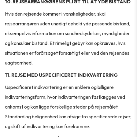
10. REJSEARRANGØRENS PLIGT TIL AT YDE BISTAND
Hvis den rejsende kommer i vanskeligheder, skal
rejsearrangøren uden unødigt ophold yde passende bistand,
eksempelvis information om sundhedsydelser, myndigheder
og konsulær bistand. Et rimeligt gebyr kan opkræves, hvis
situationen er forårsaget forsætligt eller ved den rejsendes
uagtsomhed.
11. REJSE MED USPECIFICERET INDKVARTERING
Uspecificeret indkvartering er en enklere og billigere
indkvarteringsform, hvor indkvarteringen fastlægges ved
ankomst og kan ligge forskellige steder på rejsemålet.
Standard og beliggenhed kan afvige fra specificerede rejser,
og skift af indkvartering kan forekomme.