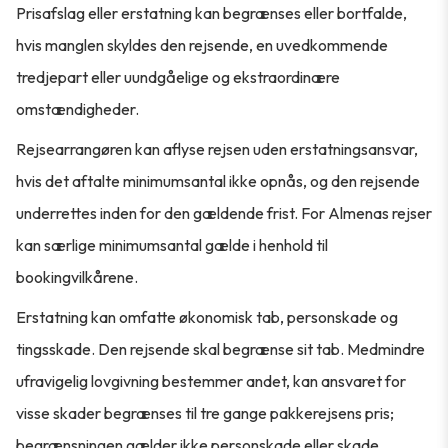
Prisafslag eller erstatning kan begrænses eller bortfalde,
hvis manglen skyldes den rejsende, en uvedkommende
tredjepart eller uundgåelige og ekstraordinære
omstændigheder.
Rejsearrangøren kan aflyse rejsen uden erstatningsansvar,
hvis det aftalte minimumsantal ikke opnås, og den rejsende
underrettes inden for den gældende frist. For Almenas rejser
kan særlige minimumsantal gælde i henhold til
bookingvilkårene.
Erstatning kan omfatte økonomisk tab, personskade og
tingsskade. Den rejsende skal begrænse sit tab. Medmindre
ufravigelig lovgivning bestemmer andet, kan ansvaret for
visse skader begrænses til tre gange pakkerejsens pris;
begrænsningen gælder ikke personskade eller skade